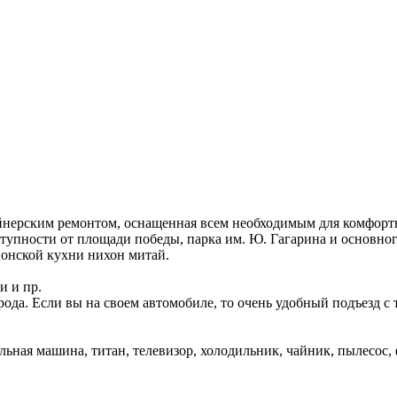
йнерским ремонтом, оснащенная всем необходимым для комфорт
тупности от площади победы, парка им. Ю. Гагарина и основног
онской кухни нихон митай.
и и пр.
ода. Если вы на своем автомобиле, то очень удобный подъезд с т
ьная машина, титан, телевизор, холодильник, чайник, пылесос, 