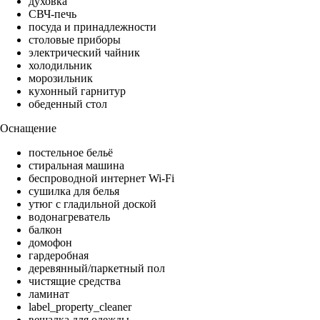
духовка
СВЧ-печь
посуда и принадлежности
столовые приборы
электрический чайник
холодильник
морозильник
кухонный гарнитур
обеденный стол
Оснащение
постельное бельё
стиральная машина
беспроводной интернет Wi-Fi
сушилка для белья
утюг с гладильной доской
водонагреватель
балкон
домофон
гардеробная
деревянный/паркетный пол
чистящие средства
ламинат
label_property_cleaner
вешалка для одежды