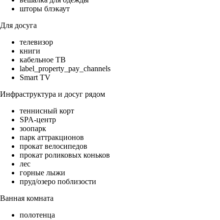
шторы блэкаут
Для досуга
телевизор
книги
кабельное ТВ
label_property_pay_channels
Smart TV
Инфраструктура и досуг рядом
теннисный корт
SPA-центр
зоопарк
парк аттракционов
прокат велосипедов
прокат роликовых коньков
лес
горные лыжи
пруд/озеро поблизости
Ванная комната
полотенца