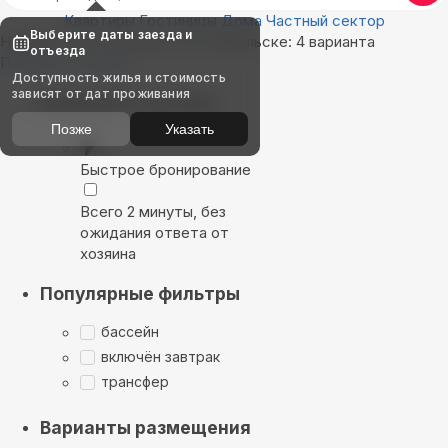
Квартиры
Гостиницы
Дома
Частный сектор
Выберите даты заезда и
Найдём, где остановиться в Курильске: 4 варианта
отъезда
Показать на карте
Доступность жилья и стоимость
зависят от дат проживания
Выбирайте лучшее
Позже
Указать
Быстрое бронирование
Всего 2 минуты, без
ожидания ответа от
хозяина
Популярные фильтры
бассейн
включён завтрак
трансфер
Варианты размещения