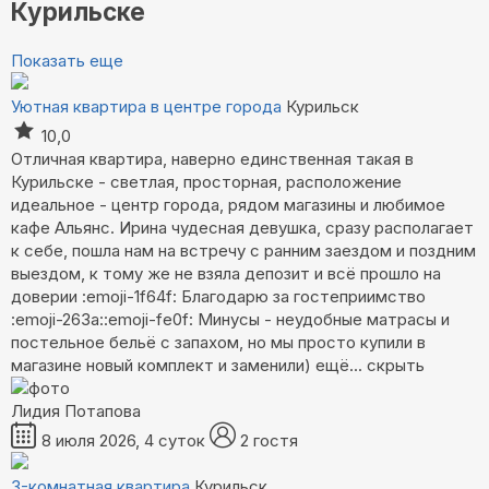
Курильске
Показать еще
Уютная квартира в центре города
Курильск
10,0
Отличная квартира, наверно единственная такая в
Курильске - светлая, просторная, расположение
идеальное - центр города, рядом магазины и любимое
кафе Альянс. Ирина чудесная девушка, сразу располагает
к себе, пошла нам на встречу с ранним заездом и поздним
выездом, к тому же не взяла депозит и всё прошло на
доверии :emoji-1f64f: Благодарю за гостеприимство
:emoji-263a::emoji-fe0f: Минусы - неудобные матрасы и
постельное бельё с запахом, но мы просто купили в
магазине новый комплект и заменили)
ещё...
скрыть
Лидия Потапова
8 июля 2026, 4 суток
2 гостя
3-комнатная квартира
Курильск