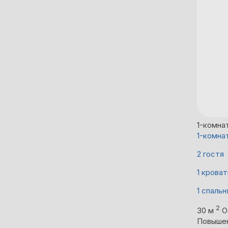
1-комна
1-комна
2 гостя
1 кроват
1 спальн
2
30 м
О
Повыше