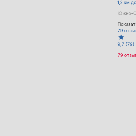
1,2 км 
Южно-Са
Показат
79 отзы
9,7
(79)
79 отзы