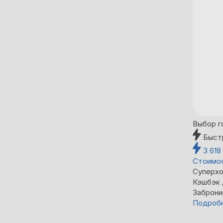
Выбор г
Быст
3 618
Стоимос
Суперхо
Кэшбэк
Заброни
Подроб