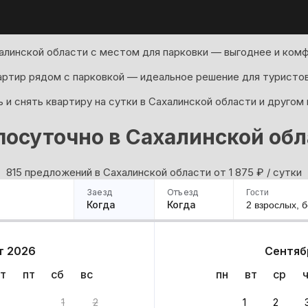
алинской области с местом для парковки — выгоднее и комф
артир рядом с парковкой — идеальное решение для туристов
 и снять квартиру на сутки в Сахалинской области и другом
посуточно в Сахалинской обл
815 предложений в Сахалинской области oт 1 875
₽
/ сутки
Заезд
Отъезд
Гости
Когда
Когда
2 взрослых,
б
ример
Санкт-Петербург
Москва
Сочи
Минск
Казань
Дагестан
Кисловодск
Аб
т 2026
Сентяб
Квартиры
Гостиницы
Дома
Частный сектор
т
пт
сб
вс
пн
вт
ср
и: 815 вариантов
1
2
1
2