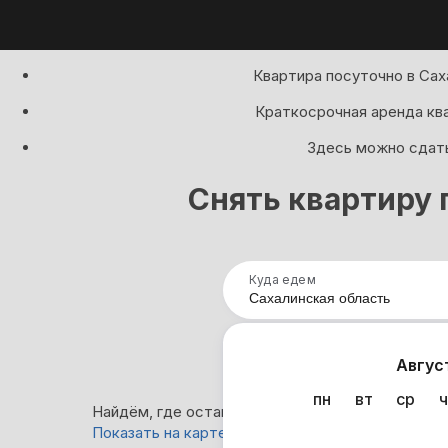
Квартира посуточно в Сах
Краткосрочная аренда кв
Здесь можно сдать
Снять квартиру 
Куда едем
Нап
Авгус
пн
вт
ср
ч
Найдём, где остановиться в Сахалинской област
Показать на карте