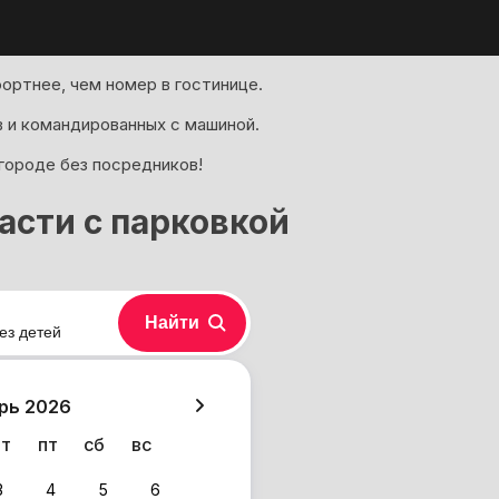
ортнее, чем номер в гостинице.
 и командированных с машиной.
 городе без посредников!
асти с парковкой
Найти
ез детей
хазия
рь 2026
чт
пт
сб
вс
3
4
5
6