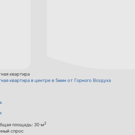
тная квартира
тная квартира в центре в 5мин от Горного Воздуха
ь
я
2
бщая площадь: 30 м
нный спрос