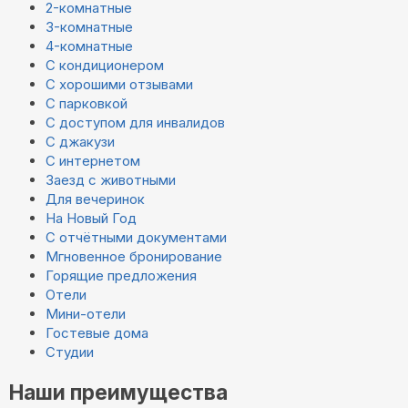
2-комнатные
3-комнатные
4-комнатные
С кондиционером
С хорошими отзывами
С парковкой
С доступом для инвалидов
С джакузи
С интернетом
Заезд с животными
Для вечеринок
На Новый Год
С отчётными документами
Мгновенное бронирование
Горящие предложения
Отели
Мини-отели
Гостевые дома
Студии
Наши преимущества